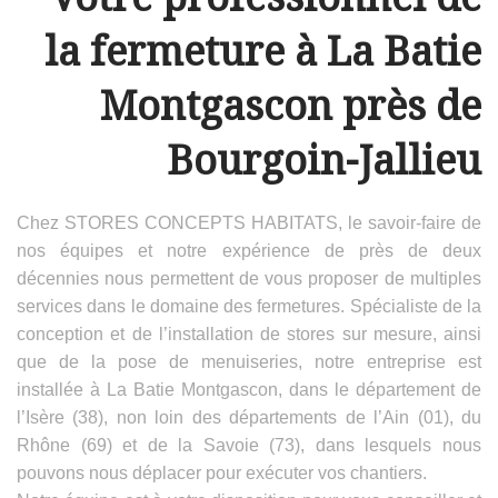
la fermeture à La Batie
Montgascon près de
Bourgoin-Jallieu
Chez STORES CONCEPTS HABITATS, le savoir-faire de
nos équipes et notre expérience de près de deux
décennies nous permettent de vous proposer de multiples
services dans le domaine des fermetures. Spécialiste de la
conception et de l’installation de stores sur mesure, ainsi
que de la pose de menuiseries, notre entreprise est
installée à La Batie Montgascon, dans le département de
l’Isère (38), non loin des départements de l’Ain (01), du
Rhône (69) et de la Savoie (73), dans lesquels nous
pouvons nous déplacer pour exécuter vos chantiers.