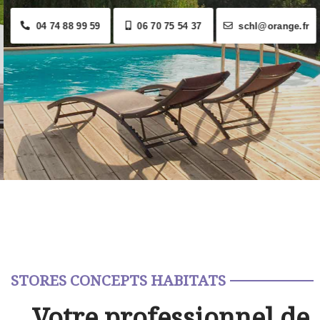
04 74 88 99 59
06 70 75 54 37
schl@orange.fr
STORES CONCEPTS HABITATS
Votre professionnel de