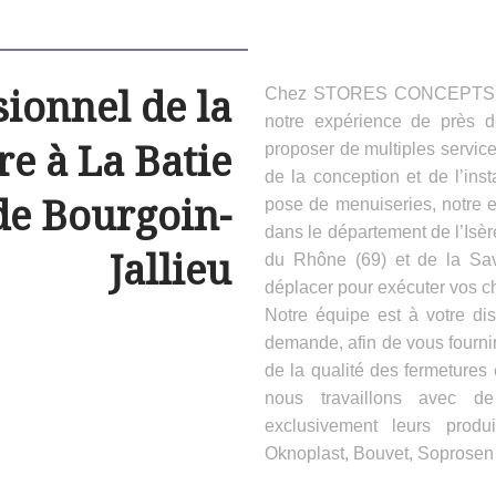
sionnel de la
Chez STORES CONCEPTS HAB
notre expérience de près 
e à La Batie
proposer de multiples servic
de la conception et de l’inst
de Bourgoin-
pose de menuiseries, notre e
dans le département de l’Isèr
Jallieu
du Rhône (69) et de la Sa
déplacer pour exécuter vos ch
Notre équipe est à votre dis
demande, afin de vous fournir
de la qualité des fermeture
nous travaillons avec d
exclusivement leurs produ
Oknoplast, Bouvet, Soprosen e