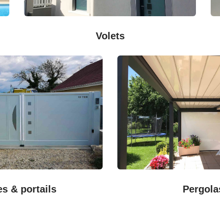
Volets
es & portails
Pergola