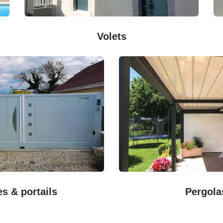
Volets
es & portails
Pergola