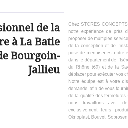
sionnel de la
Chez STORES CONCEPTS HAB
notre expérience de près 
e à La Batie
proposer de multiples servic
de la conception et de l’inst
de Bourgoin-
pose de menuiseries, notre e
dans le département de l’Isèr
Jallieu
du Rhône (69) et de la Sa
déplacer pour exécuter vos ch
Notre équipe est à votre dis
demande, afin de vous fournir
de la qualité des fermeture
nous travaillons avec d
exclusivement leurs produ
Oknoplast, Bouvet, Soprosen e