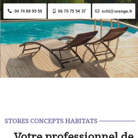
04 74 88 99 59
06 70 75 54 37
schl@orange.fr
STORES CONCEPTS HABITATS
Votre professionnel de