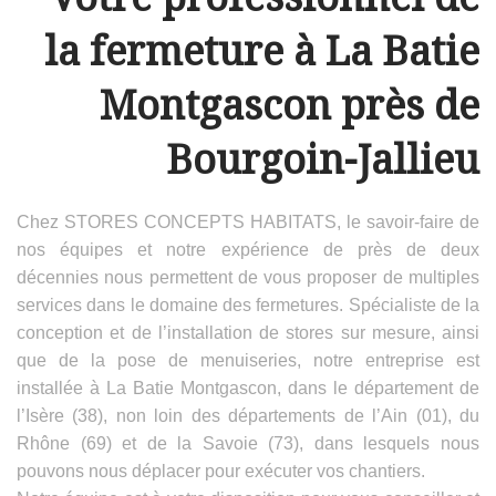
la fermeture à La Batie
Montgascon près de
Bourgoin-Jallieu
Chez STORES CONCEPTS HABITATS, le savoir-faire de
nos équipes et notre expérience de près de deux
décennies nous permettent de vous proposer de multiples
services dans le domaine des fermetures. Spécialiste de la
conception et de l’installation de stores sur mesure, ainsi
que de la pose de menuiseries, notre entreprise est
installée à La Batie Montgascon, dans le département de
l’Isère (38), non loin des départements de l’Ain (01), du
Rhône (69) et de la Savoie (73), dans lesquels nous
pouvons nous déplacer pour exécuter vos chantiers.