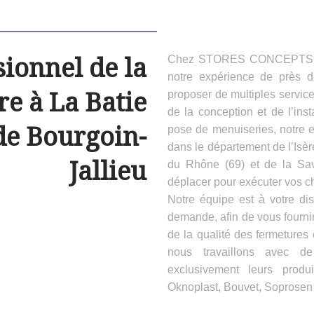
sionnel de la
Chez STORES CONCEPTS HAB
notre expérience de près 
e à La Batie
proposer de multiples servic
de la conception et de l’inst
de Bourgoin-
pose de menuiseries, notre e
dans le département de l’Isèr
Jallieu
du Rhône (69) et de la Sa
déplacer pour exécuter vos ch
Notre équipe est à votre dis
demande, afin de vous fournir
de la qualité des fermeture
nous travaillons avec d
exclusivement leurs produ
Oknoplast, Bouvet, Soprosen e