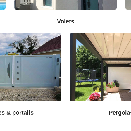
Volets
es & portails
Pergola