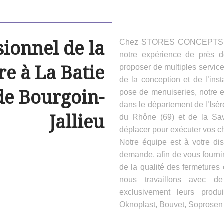
sionnel de la
Chez STORES CONCEPTS HAB
notre expérience de près 
e à La Batie
proposer de multiples servic
de la conception et de l’inst
de Bourgoin-
pose de menuiseries, notre e
dans le département de l’Isèr
Jallieu
du Rhône (69) et de la Sa
déplacer pour exécuter vos ch
Notre équipe est à votre dis
demande, afin de vous fournir
de la qualité des fermeture
nous travaillons avec d
exclusivement leurs produ
Oknoplast, Bouvet, Soprosen e