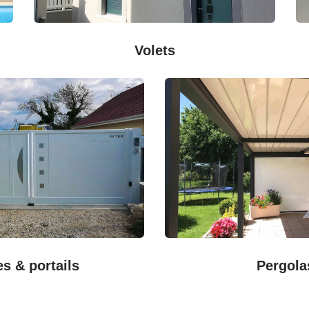
Volets
es & portails
Pergola