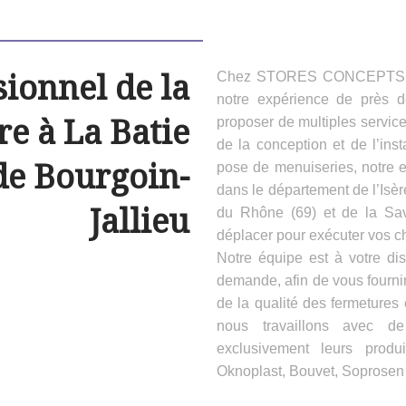
sionnel de la
Chez STORES CONCEPTS HAB
notre expérience de près 
e à La Batie
proposer de multiples servic
de la conception et de l’inst
de Bourgoin-
pose de menuiseries, notre e
dans le département de l’Isèr
Jallieu
du Rhône (69) et de la Sa
déplacer pour exécuter vos ch
Notre équipe est à votre dis
demande, afin de vous fournir
de la qualité des fermeture
nous travaillons avec d
exclusivement leurs produ
Oknoplast, Bouvet, Soprosen e