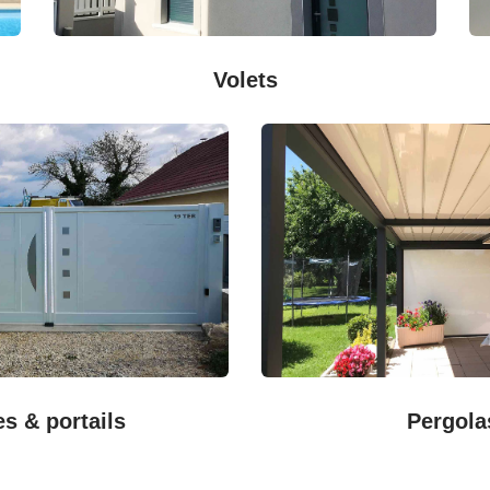
Volets
es & portails
Pergola