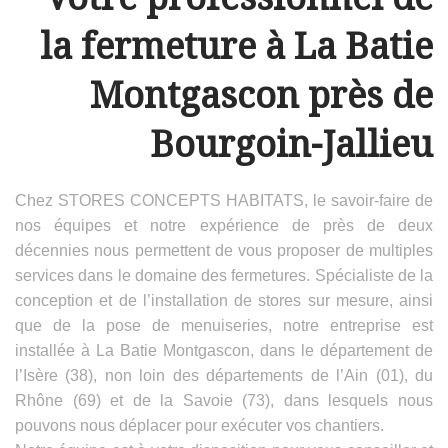
la fermeture à La Batie
Montgascon près de
Bourgoin-Jallieu
Chez STORES CONCEPTS HABITATS, le savoir-faire de
nos équipes et notre expérience de près de deux
décennies nous permettent de vous proposer de multiples
services dans le domaine des fermetures. Spécialiste de la
conception et de l’installation de stores sur mesure, ainsi
que de la pose de menuiseries, notre entreprise est
installée à La Batie Montgascon, dans le département de
l’Isère (38), non loin des départements de l’Ain (01), du
Rhône (69) et de la Savoie (73), dans lesquels nous
pouvons nous déplacer pour exécuter vos chantiers.