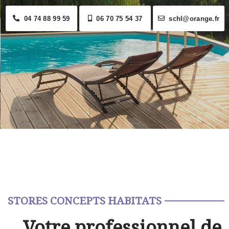
04 74 88 99 59
06 70 75 54 37
schl@orange.fr
STORES CONCEPTS HABITATS
Votre professionnel de