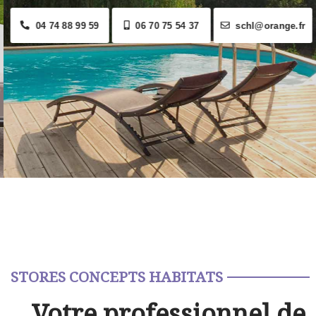
04 74 88 99 59
06 70 75 54 37
schl@orange.fr
STORES CONCEPTS HABITATS
Votre professionnel de