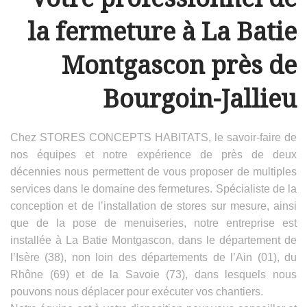
la fermeture à La Batie
Montgascon près de
Bourgoin-Jallieu
Chez STORES CONCEPTS HABITATS, le savoir-faire de
nos équipes et notre expérience de près de deux
décennies nous permettent de vous proposer de multiples
services dans le domaine des fermetures. Spécialiste de la
conception et de l’installation de stores sur mesure, ainsi
que de la pose de menuiseries, notre entreprise est
installée à La Batie Montgascon, dans le département de
l’Isère (38), non loin des départements de l’Ain (01), du
Rhône (69) et de la Savoie (73), dans lesquels nous
pouvons nous déplacer pour exécuter vos chantiers.