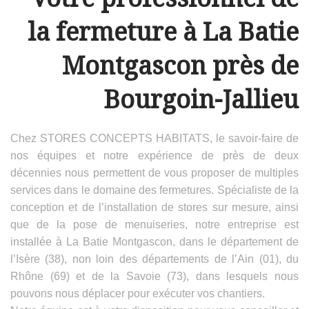
la fermeture à La Batie
Montgascon près de
Bourgoin-Jallieu
Chez STORES CONCEPTS HABITATS, le savoir-faire de
nos équipes et notre expérience de près de deux
décennies nous permettent de vous proposer de multiples
services dans le domaine des fermetures. Spécialiste de la
conception et de l’installation de stores sur mesure, ainsi
que de la pose de menuiseries, notre entreprise est
installée à La Batie Montgascon, dans le département de
l’Isère (38), non loin des départements de l’Ain (01), du
Rhône (69) et de la Savoie (73), dans lesquels nous
pouvons nous déplacer pour exécuter vos chantiers.