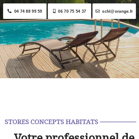
04 74 88 99 59
06 70 75 54 37
schl@orange.fr
STORES CONCEPTS HABITATS
Votre professionnel de