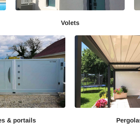
Volets
es & portails
Pergola