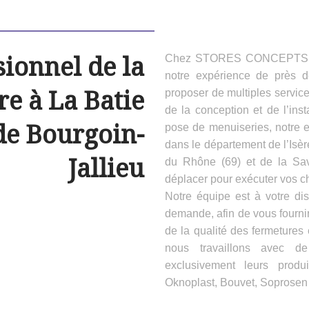
sionnel de la
Chez STORES CONCEPTS HAB
notre expérience de près 
e à La Batie
proposer de multiples servic
de la conception et de l’inst
de Bourgoin-
pose de menuiseries, notre e
dans le département de l’Isèr
Jallieu
du Rhône (69) et de la Sa
déplacer pour exécuter vos ch
Notre équipe est à votre dis
demande, afin de vous fournir
de la qualité des fermeture
nous travaillons avec d
exclusivement leurs produ
Oknoplast, Bouvet, Soprosen e