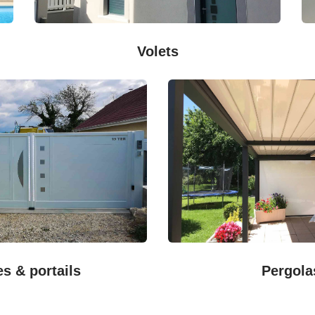
Volets
es & portails
Pergola