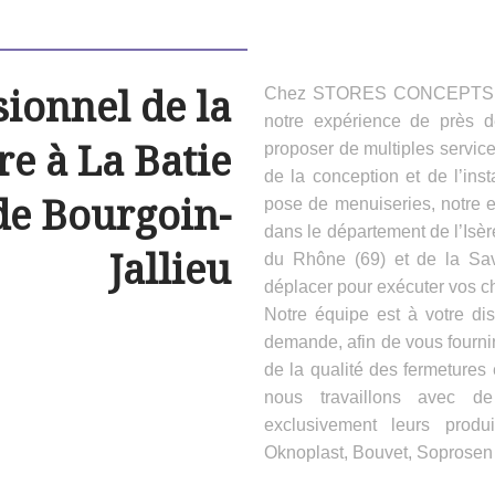
sionnel de la
Chez STORES CONCEPTS HAB
notre expérience de près 
e à La Batie
proposer de multiples servic
de la conception et de l’inst
de Bourgoin-
pose de menuiseries, notre e
dans le département de l’Isèr
Jallieu
du Rhône (69) et de la Sa
déplacer pour exécuter vos ch
Notre équipe est à votre dis
demande, afin de vous fournir
de la qualité des fermeture
nous travaillons avec d
exclusivement leurs produ
Oknoplast, Bouvet, Soprosen e