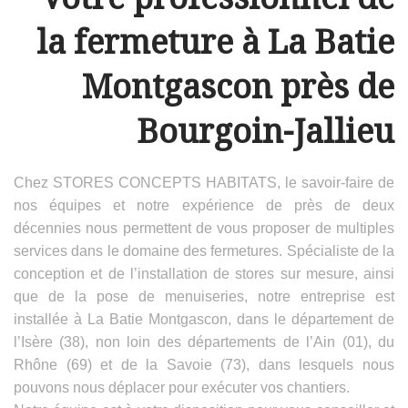
la fermeture à La Batie
Montgascon près de
Bourgoin-Jallieu
Chez STORES CONCEPTS HABITATS, le savoir-faire de
nos équipes et notre expérience de près de deux
décennies nous permettent de vous proposer de multiples
services dans le domaine des fermetures. Spécialiste de la
conception et de l’installation de stores sur mesure, ainsi
que de la pose de menuiseries, notre entreprise est
installée à La Batie Montgascon, dans le département de
l’Isère (38), non loin des départements de l’Ain (01), du
Rhône (69) et de la Savoie (73), dans lesquels nous
pouvons nous déplacer pour exécuter vos chantiers.