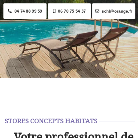
04 74 88 99 59
06 70 75 54 37
schl@orange.fr
STORES CONCEPTS HABITATS
Votre professionnel de