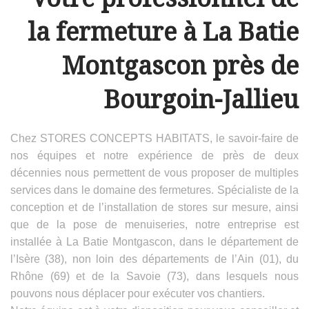
la fermeture à La Batie
Montgascon près de
Bourgoin-Jallieu
Chez STORES CONCEPTS HABITATS, le savoir-faire de
nos équipes et notre expérience de près de deux
décennies nous permettent de vous proposer de multiples
services dans le domaine des fermetures. Spécialiste de la
conception et de l’installation de stores sur mesure, ainsi
que de la pose de menuiseries, notre entreprise est
installée à La Batie Montgascon, dans le département de
l’Isère (38), non loin des départements de l’Ain (01), du
Rhône (69) et de la Savoie (73), dans lesquels nous
pouvons nous déplacer pour exécuter vos chantiers.