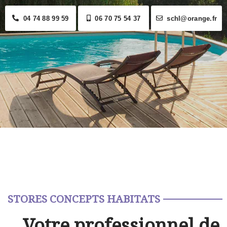
04 74 88 99 59
06 70 75 54 37
schl@orange.fr
STORES CONCEPTS HABITATS
Votre professionnel de