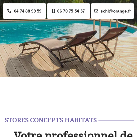
04 74 88 99 59
06 70 75 54 37
schl@orange.fr
STORES CONCEPTS HABITATS
Votre professionnel de