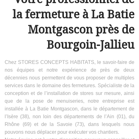
la fermeture à La Batie
Montgascon près de
Bourgoin-Jallieu
Chez STORES CONCEPTS HABITATS, le savoir-faire de
nos équipes et notre expérience de près de deux
décennies nous permettent de vous proposer de multiples
services dans le domaine des fermetures. Spécialiste de la
conception et de l’installation de stores sur mesure, ainsi
que de la pose de menuiseries, notre entreprise est
installée à La Batie Montgascon, dans le département de
l’Isère (38), non loin des départements de l’Ain (01), du
Rhône (69) et de la Savoie (73), dans lesquels nous
pouvons nous déplacer pour exécuter vos chantiers.