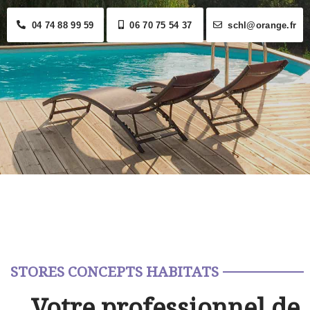
04 74 88 99 59
06 70 75 54 37
schl@orange.fr
STORES CONCEPTS HABITATS
Votre professionnel de