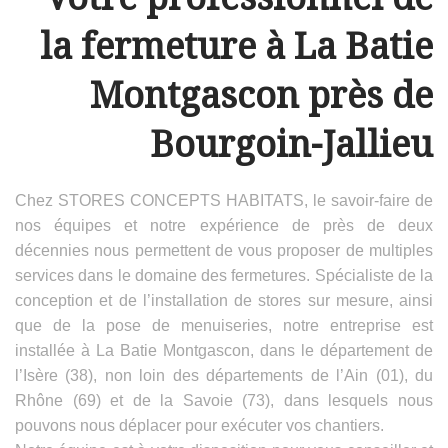
la fermeture à La Batie
Montgascon près de
Bourgoin-Jallieu
Chez STORES CONCEPTS HABITATS, le savoir-faire de
nos équipes et notre expérience de près de deux
décennies nous permettent de vous proposer de multiples
services dans le domaine des fermetures. Spécialiste de la
conception et de l’installation de stores sur mesure, ainsi
que de la pose de menuiseries, notre entreprise est
installée à La Batie Montgascon, dans le département de
l’Isère (38), non loin des départements de l’Ain (01), du
Rhône (69) et de la Savoie (73), dans lesquels nous
pouvons nous déplacer pour exécuter vos chantiers.