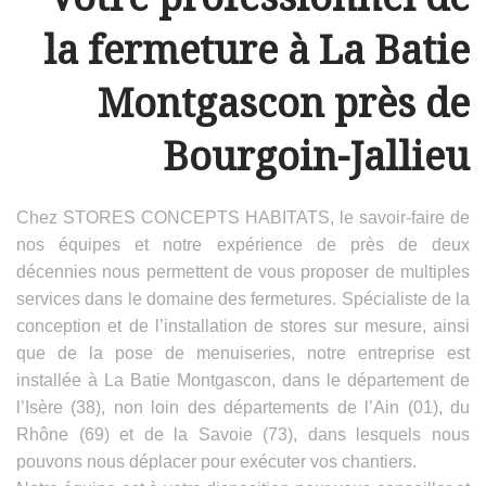
la fermeture à La Batie
Montgascon près de
Bourgoin-Jallieu
Chez STORES CONCEPTS HABITATS, le savoir-faire de
nos équipes et notre expérience de près de deux
décennies nous permettent de vous proposer de multiples
services dans le domaine des fermetures. Spécialiste de la
conception et de l’installation de stores sur mesure, ainsi
que de la pose de menuiseries, notre entreprise est
installée à La Batie Montgascon, dans le département de
l’Isère (38), non loin des départements de l’Ain (01), du
Rhône (69) et de la Savoie (73), dans lesquels nous
pouvons nous déplacer pour exécuter vos chantiers.