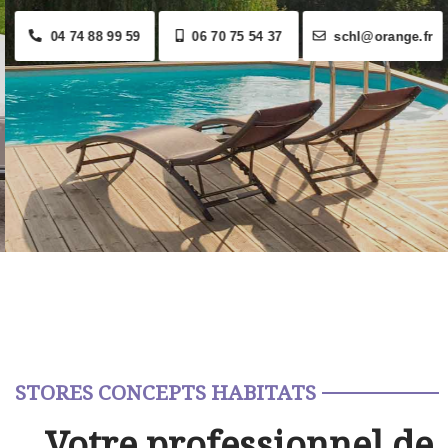
04 74 88 99 59
06 70 75 54 37
schl@orange.fr
STORES CONCEPTS HABITATS
Votre professionnel de