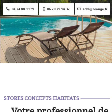
04 74 88 99 59
06 70 75 54 37
schl@orange.fr
STORES CONCEPTS HABITATS
Votre professionnel de