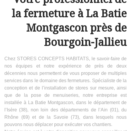
la fermeture à La Batie
Montgascon près de
Bourgoin-Jallieu
Chez STORES CONCEPTS HABITATS, le savoir-faire de
nos équipes et notre expérience de près de deux
décennies nous permettent de vous proposer de multiples
services dans le domaine des fermetures. Spécialiste de la
conception et de l’installation de stores sur mesure, ainsi
que de la pose de menuiseries, notre entreprise est
installée à La Batie Montgascon, dans le département de
l’Isère (38), non loin des départements de l’Ain (01), du
Rhône (69) et de la Savoie (73), dans lesquels nous
pouvons nous déplacer pour exécuter vos chantiers.