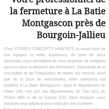
la fermeture à La Batie
Montgascon près de
Bourgoin-Jallieu
Chez STORES CONCEPTS HABITATS, le savoir-faire de
nos équipes et notre expérience de près de deux
décennies nous permettent de vous proposer de multiples
services dans le domaine des fermetures. Spécialiste de la
conception et de l’installation de stores sur mesure, ainsi
que de la pose de menuiseries, notre entreprise est
installée à La Batie Montgascon, dans le département de
l’Isère (38), non loin des départements de l’Ain (01), du
Rhône (69) et de la Savoie (73), dans lesquels nous
pouvons nous déplacer pour exécuter vos chantiers.