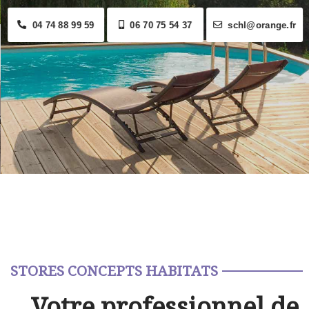
04 74 88 99 59
06 70 75 54 37
schl@orange.fr
STORES CONCEPTS HABITATS
Votre professionnel de