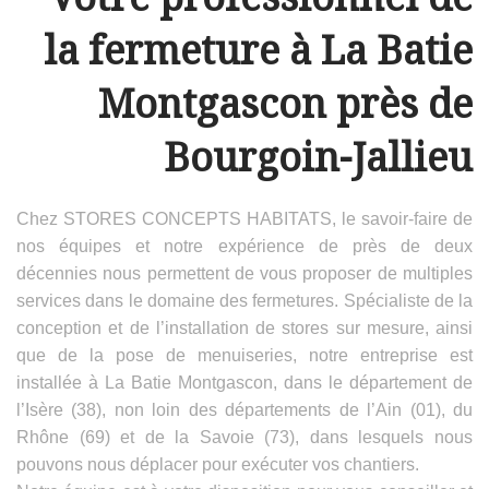
la fermeture à La Batie
Montgascon près de
Bourgoin-Jallieu
Chez STORES CONCEPTS HABITATS, le savoir-faire de
nos équipes et notre expérience de près de deux
décennies nous permettent de vous proposer de multiples
services dans le domaine des fermetures. Spécialiste de la
conception et de l’installation de stores sur mesure, ainsi
que de la pose de menuiseries, notre entreprise est
installée à La Batie Montgascon, dans le département de
l’Isère (38), non loin des départements de l’Ain (01), du
Rhône (69) et de la Savoie (73), dans lesquels nous
pouvons nous déplacer pour exécuter vos chantiers.