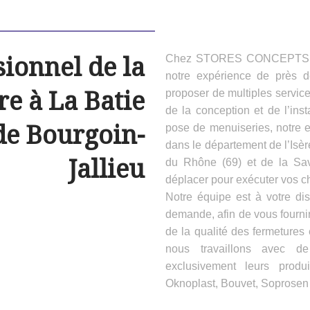
sionnel de la
Chez STORES CONCEPTS HAB
notre expérience de près 
e à La Batie
proposer de multiples servic
de la conception et de l’inst
de Bourgoin-
pose de menuiseries, notre e
dans le département de l’Isèr
Jallieu
du Rhône (69) et de la Sa
déplacer pour exécuter vos ch
Notre équipe est à votre dis
demande, afin de vous fournir
de la qualité des fermeture
nous travaillons avec d
exclusivement leurs produ
Oknoplast, Bouvet, Soprosen e