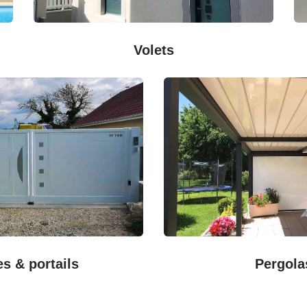
Volets
es & portails
Pergola