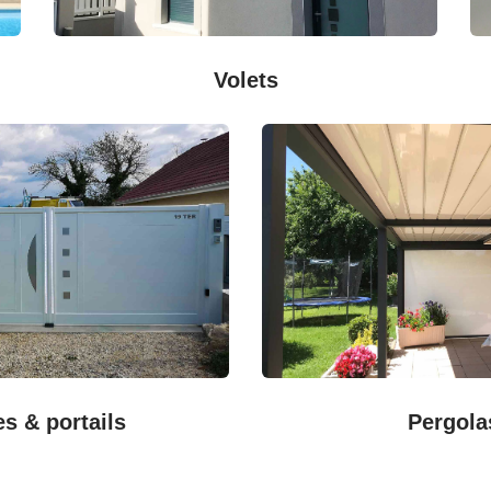
Volets
es & portails
Pergola