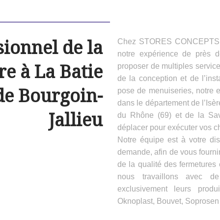
sionnel de la
Chez STORES CONCEPTS HAB
notre expérience de près 
e à La Batie
proposer de multiples servic
de la conception et de l’inst
de Bourgoin-
pose de menuiseries, notre e
dans le département de l’Isèr
Jallieu
du Rhône (69) et de la Sa
déplacer pour exécuter vos ch
Notre équipe est à votre dis
demande, afin de vous fournir
de la qualité des fermeture
nous travaillons avec d
exclusivement leurs produ
Oknoplast, Bouvet, Soprosen e