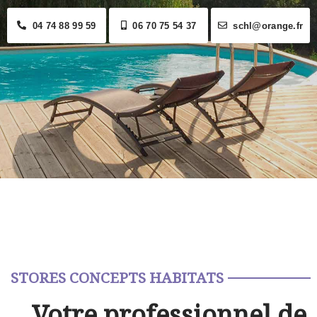
04 74 88 99 59
06 70 75 54 37
schl@orange.fr
STORES CONCEPTS HABITATS
Votre professionnel de