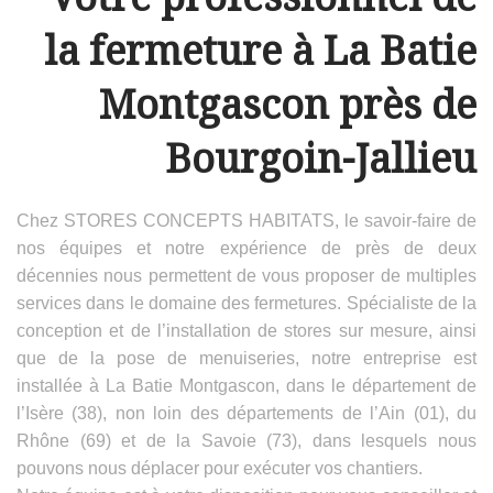
la fermeture à La Batie
Montgascon près de
Bourgoin-Jallieu
Chez STORES CONCEPTS HABITATS, le savoir-faire de
nos équipes et notre expérience de près de deux
décennies nous permettent de vous proposer de multiples
services dans le domaine des fermetures. Spécialiste de la
conception et de l’installation de stores sur mesure, ainsi
que de la pose de menuiseries, notre entreprise est
installée à La Batie Montgascon, dans le département de
l’Isère (38), non loin des départements de l’Ain (01), du
Rhône (69) et de la Savoie (73), dans lesquels nous
pouvons nous déplacer pour exécuter vos chantiers.