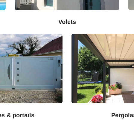
Volets
es & portails
Pergola