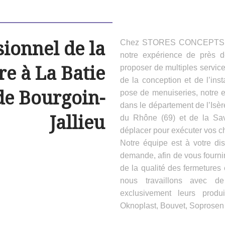
sionnel de la
Chez STORES CONCEPTS HAB
notre expérience de près 
e à La Batie
proposer de multiples servic
de la conception et de l’inst
de Bourgoin-
pose de menuiseries, notre e
dans le département de l’Isèr
Jallieu
du Rhône (69) et de la Sa
déplacer pour exécuter vos ch
Notre équipe est à votre dis
demande, afin de vous fournir
de la qualité des fermeture
nous travaillons avec d
exclusivement leurs produ
Oknoplast, Bouvet, Soprosen e