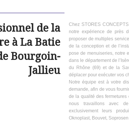
sionnel de la
Chez STORES CONCEPTS HAB
notre expérience de près 
e à La Batie
proposer de multiples servic
de la conception et de l’inst
de Bourgoin-
pose de menuiseries, notre e
dans le département de l’Isèr
Jallieu
du Rhône (69) et de la Sa
déplacer pour exécuter vos ch
Notre équipe est à votre dis
demande, afin de vous fournir
de la qualité des fermeture
nous travaillons avec d
exclusivement leurs produ
Oknoplast, Bouvet, Soprosen e