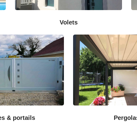
Volets
es & portails
Pergola