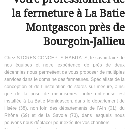
la fermeture à La Batie
Montgascon près de
Bourgoin-Jallieu
Chez STORES CONCEPTS HABITATS, le savoir-faire de
nos équipes et notre expérience de près de deux
décennies nous permettent de vous proposer de multiples
services dans le domaine des fermetures. Spécialiste de la
conception et de l’installation de stores sur mesure, ainsi
que de la pose de menuiseries, notre entreprise est
installée à La Batie Montgascon, dans le département de
l’Isère (38), non loin des départements de l’Ain (01), du
Rhône (69) et de la Savoie (73), dans lesquels nous
pouvons nous déplacer pour exécuter vos chantiers.