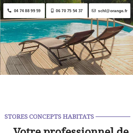
04 74 88 99 59
06 70 75 54 37
schl@orange.fr
STORES CONCEPTS HABITATS
Votre professionnel de