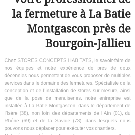
la fermeture à La Batie
Montgascon près de
Bourgoin-Jallieu
Chez STORES CONCEPTS HABITATS, le savoir-faire de
nos équipes et notre expérience de près de deux
décennies nous permettent de vous proposer de multiples
services dans le domaine des fermetures. Spécialiste de la
conception et de l’installation de stores sur mesure, ainsi
que de la pose de menuiseries, notre entreprise est
installée à La Batie Montgascon, dans le département de
l’Isère (38), non loin des départements de l’Ain (01), du
Rhône (69) et de la Savoie (73), dans lesquels nous
pouvons nous déplacer pour exécuter vos chantiers.