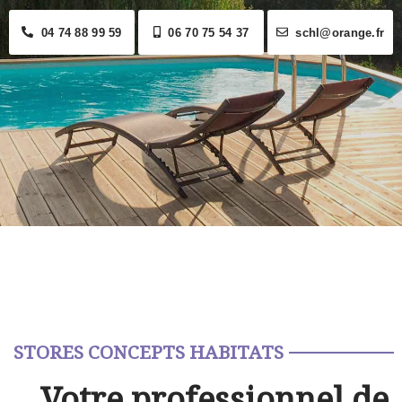
04 74 88 99 59
06 70 75 54 37
schl@orange.fr
STORES CONCEPTS HABITATS
Votre professionnel de