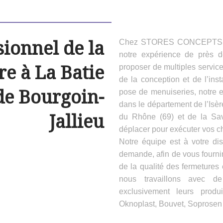
sionnel de la
Chez STORES CONCEPTS HAB
notre expérience de près 
e à La Batie
proposer de multiples servic
de la conception et de l’inst
de Bourgoin-
pose de menuiseries, notre e
dans le département de l’Isèr
Jallieu
du Rhône (69) et de la Sa
déplacer pour exécuter vos ch
Notre équipe est à votre dis
demande, afin de vous fournir
de la qualité des fermeture
nous travaillons avec d
exclusivement leurs produ
Oknoplast, Bouvet, Soprosen e