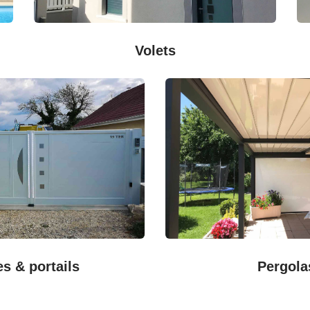
Volets
es & portails
Pergola