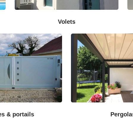
Volets
es & portails
Pergola