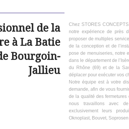
sionnel de la
Chez STORES CONCEPTS HAB
notre expérience de près 
e à La Batie
proposer de multiples servic
de la conception et de l’inst
de Bourgoin-
pose de menuiseries, notre e
dans le département de l’Isèr
Jallieu
du Rhône (69) et de la Sa
déplacer pour exécuter vos ch
Notre équipe est à votre dis
demande, afin de vous fournir
de la qualité des fermeture
nous travaillons avec d
exclusivement leurs produ
Oknoplast, Bouvet, Soprosen e