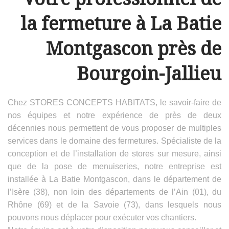
la fermeture à La Batie
Montgascon près de
Bourgoin-Jallieu
Chez STORES CONCEPTS HABITATS, le savoir-faire de
nos équipes et notre expérience de près de deux
décennies nous permettent de vous proposer de multiples
services dans le domaine des fermetures. Spécialiste de la
conception et de l’installation de stores sur mesure, ainsi
que de la pose de menuiseries, notre entreprise est
installée à La Batie Montgascon, dans le département de
l’Isère (38), non loin des départements de l’Ain (01), du
Rhône (69) et de la Savoie (73), dans lesquels nous
pouvons nous déplacer pour exécuter vos chantiers.