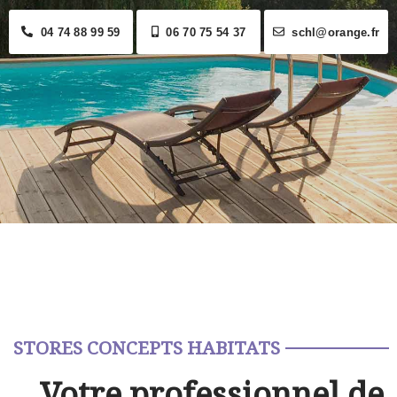
04 74 88 99 59
06 70 75 54 37
schl@orange.fr
STORES CONCEPTS HABITATS
Votre professionnel de