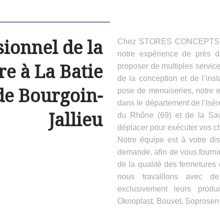
sionnel de la
Chez STORES CONCEPTS HAB
notre expérience de près 
e à La Batie
proposer de multiples servic
de la conception et de l’inst
de Bourgoin-
pose de menuiseries, notre e
dans le département de l’Isèr
Jallieu
du Rhône (69) et de la Sa
déplacer pour exécuter vos ch
Notre équipe est à votre dis
demande, afin de vous fournir
de la qualité des fermeture
nous travaillons avec d
exclusivement leurs produ
Oknoplast, Bouvet, Soprosen e