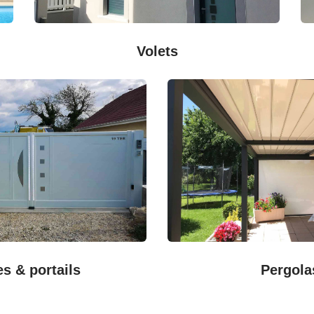
Volets
es & portails
Pergola