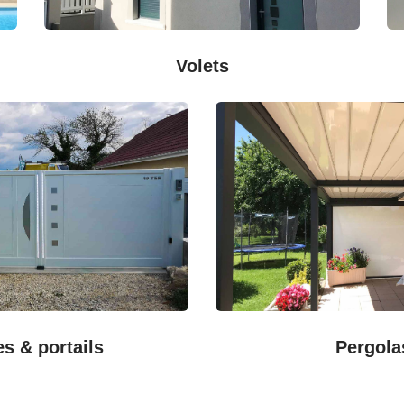
Volets
es & portails
Pergola