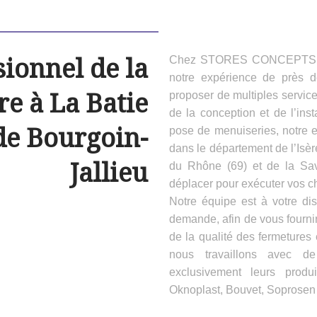
sionnel de la
Chez STORES CONCEPTS HAB
notre expérience de près 
e à La Batie
proposer de multiples servic
de la conception et de l’inst
de Bourgoin-
pose de menuiseries, notre e
dans le département de l’Isèr
Jallieu
du Rhône (69) et de la Sa
déplacer pour exécuter vos ch
Notre équipe est à votre dis
demande, afin de vous fournir
de la qualité des fermeture
nous travaillons avec d
exclusivement leurs produ
Oknoplast, Bouvet, Soprosen e