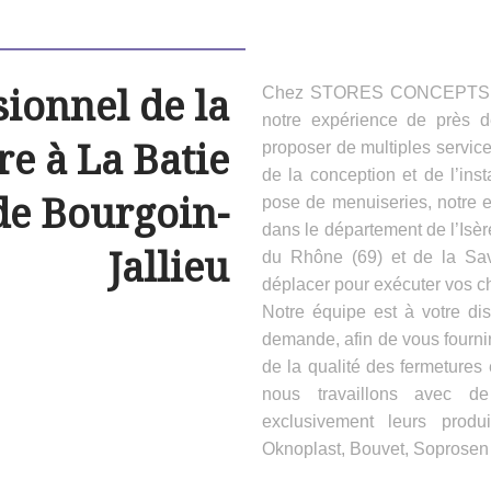
sionnel de la
Chez STORES CONCEPTS HAB
notre expérience de près 
e à La Batie
proposer de multiples servic
de la conception et de l’inst
de Bourgoin-
pose de menuiseries, notre e
dans le département de l’Isèr
Jallieu
du Rhône (69) et de la Sa
déplacer pour exécuter vos ch
Notre équipe est à votre dis
demande, afin de vous fournir
de la qualité des fermeture
nous travaillons avec d
exclusivement leurs produ
Oknoplast, Bouvet, Soprosen e