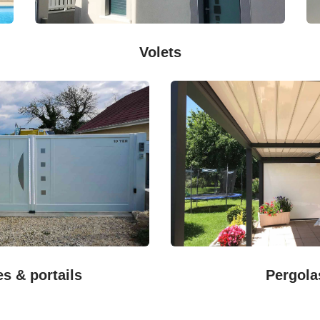
Volets
es & portails
Pergola