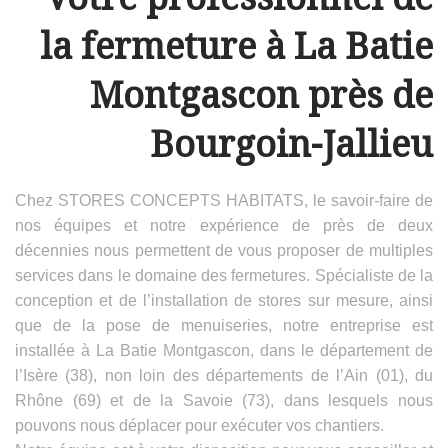
la fermeture à La Batie
Montgascon près de
Bourgoin-Jallieu
Chez STORES CONCEPTS HABITATS, le savoir-faire de
nos équipes et notre expérience de près de deux
décennies nous permettent de vous proposer de multiples
services dans le domaine des fermetures. Spécialiste de la
conception et de l’installation de stores sur mesure, ainsi
que de la pose de menuiseries, notre entreprise est
installée à La Batie Montgascon, dans le département de
l’Isère (38), non loin des départements de l’Ain (01), du
Rhône (69) et de la Savoie (73), dans lesquels nous
pouvons nous déplacer pour exécuter vos chantiers.