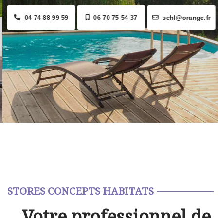
04 74 88 99 59
06 70 75 54 37
schl@orange.fr
STORES CONCEPTS HABITATS
Votre professionnel de