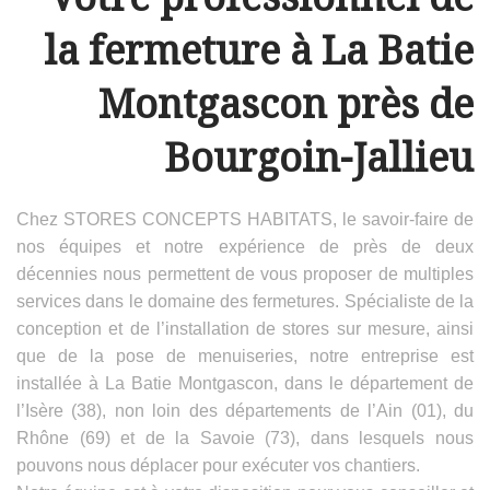
la fermeture à La Batie
Montgascon près de
Bourgoin-Jallieu
Chez STORES CONCEPTS HABITATS, le savoir-faire de
nos équipes et notre expérience de près de deux
décennies nous permettent de vous proposer de multiples
services dans le domaine des fermetures. Spécialiste de la
conception et de l’installation de stores sur mesure, ainsi
que de la pose de menuiseries, notre entreprise est
installée à La Batie Montgascon, dans le département de
l’Isère (38), non loin des départements de l’Ain (01), du
Rhône (69) et de la Savoie (73), dans lesquels nous
pouvons nous déplacer pour exécuter vos chantiers.