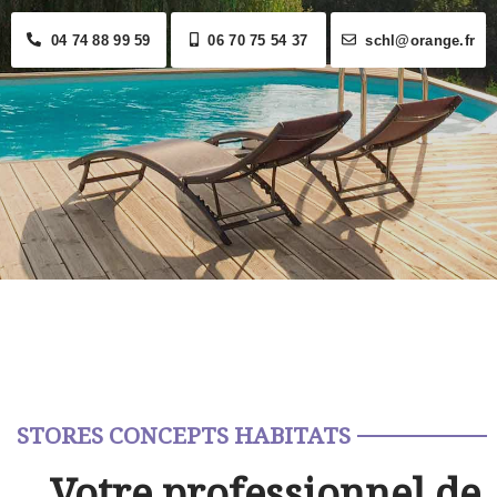
04 74 88 99 59
06 70 75 54 37
schl@orange.fr
STORES CONCEPTS HABITATS
Votre professionnel de