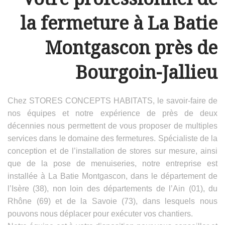
la fermeture à La Batie
Montgascon près de
Bourgoin-Jallieu
Chez STORES CONCEPTS HABITATS, le savoir-faire de
nos équipes et notre expérience de près de deux
décennies nous permettent de vous proposer de multiples
services dans le domaine des fermetures. Spécialiste de la
conception et de l’installation de stores sur mesure, ainsi
que de la pose de menuiseries, notre entreprise est
installée à La Batie Montgascon, dans le département de
l’Isère (38), non loin des départements de l’Ain (01), du
Rhône (69) et de la Savoie (73), dans lesquels nous
pouvons nous déplacer pour exécuter vos chantiers.