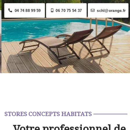
04 74 88 99 59
06 70 75 54 37
schl@orange.fr
STORES CONCEPTS HABITATS
Votre professionnel de