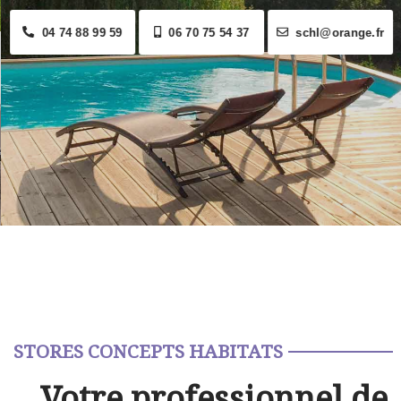
04 74 88 99 59
06 70 75 54 37
schl@orange.fr
STORES CONCEPTS HABITATS
Votre professionnel de