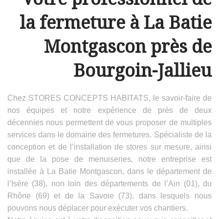
la fermeture à La Batie
Montgascon près de
Bourgoin-Jallieu
Chez STORES CONCEPTS HABITATS, le savoir-faire de
nos équipes et notre expérience de près de deux
décennies nous permettent de vous proposer de multiples
services dans le domaine des fermetures. Spécialiste de la
conception et de l’installation de stores sur mesure, ainsi
que de la pose de menuiseries, notre entreprise est
installée à La Batie Montgascon, dans le département de
l’Isère (38), non loin des départements de l’Ain (01), du
Rhône (69) et de la Savoie (73), dans lesquels nous
pouvons nous déplacer pour exécuter vos chantiers.