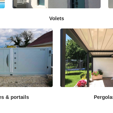
Volets
es & portails
Pergola