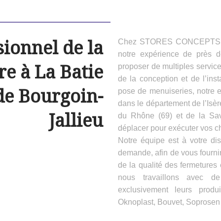
sionnel de la
Chez STORES CONCEPTS HAB
notre expérience de près 
e à La Batie
proposer de multiples servic
de la conception et de l’inst
de Bourgoin-
pose de menuiseries, notre e
dans le département de l’Isèr
Jallieu
du Rhône (69) et de la Sa
déplacer pour exécuter vos ch
Notre équipe est à votre dis
demande, afin de vous fournir
de la qualité des fermeture
nous travaillons avec d
exclusivement leurs produ
Oknoplast, Bouvet, Soprosen e